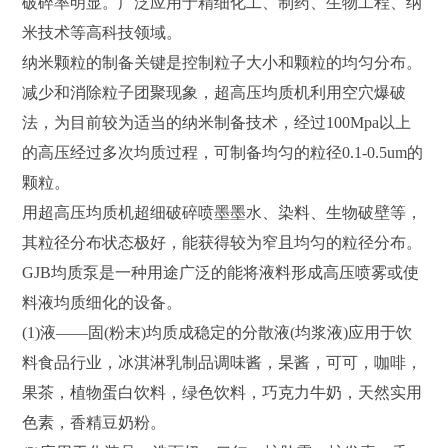
破碎率明显。广泛应用于精细化工、制药、生物工程、纳
米技术等高科技领域。
纳米颗粒的制备关键是控制粒子大小和颗粒的均匀分布。
减少和消除粒子团聚现象，超高压均质机利用空穴爆破
法，为目前较为适当的纳米制备技术，经过100Mpa以上
的高压经过多次均质过程，可制备均匀的粒径0.1-0.5um的
颗粒。
用超高压均质机超细破碎喷墨墨水、染料、生物破壁等，
其粒径分布状态极好，能获得较为窄且均匀的粒径分布。
GJB均质泵是一种用途广泛的能将液料形成高压喷雾或使
料液均质细化的设备。
(1)液——固(粉末)均质成稳定的分散液(均浆液)应用于饮
料食品行业，冰淇淋乳制品调味酱，杲酱，可可，咖啡，
果茶，植物蛋白饮料，绿色饮料，巧克力牛奶，天然实用
色素，香精豆奶粉。