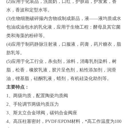
(2)应用于化装品，洗面奶，口红，护肤霜，护发素，香
水，香波和定型水等。
(3)生物细胞破碎撮内含物或制成新品，液——液均质成水
包油或油包水的乳化液，应用于生物工程：酵母及其它菌
类和海藻的粉碎等。
(4)应用于制药静脉注射液，口服液，药膏，药片糖衣，脂
肪乳等。
(5)应用于化工行业，杀虫剂，涂料，消毒乳剂染料，树
脂，松香．橡胶乳液，胶片呈色剂，粘性添加剂，润滑
油，锂基脂，硅酮乳液，蜡剂，有机硅染化助剂等。
主要特点：
1、两级均质，配置陶瓷均质阀
2、手轮调节两级均质压力
3、斯太立合金球阀，碳钨合金阀座
4、高压柱塞密封，PVDF/EPDM材料，*高工作温度为100