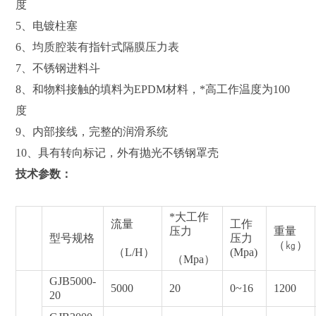
度
5、电镀柱塞
6、均质腔装有指针式隔膜压力表
7、不锈钢进料斗
8、和物料接触的填料为EPDM材料，*高工作温度为100
度
9、内部接线，完整的润滑系统
10、具有转向标记，外有抛光不锈钢罩壳
技术参数：
*大工作
流量
工作
压力
重量
型号规格
压力
（㎏）
（L/H）
(Mpa)
（Mpa）
GJB5000-
5000
20
0~16
1200
20